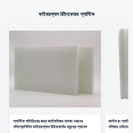
ফাইবারগ্লাস রিইনফোরড প্লাস্টিক
প্লাস্টিক শাটারিংয়ের জন্য কাস্টমাইজড হালকা ওজনের
কাস্টম রং প্লাস্ট
পলিপ্রোপিলিন ফাইবারগ্লাস রিইনফোর্সড মধুচক্র প্যানেল
পলিমার ঢেউতোলা শ