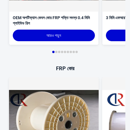
OEM অপটিক্যাল কেবল কোর FRP শক্তি সদস্য 0.4 মিমি
3 মিমি এফআরপি রড 
প্লাইউড রিল
আরও পড়ুন
FRP কোর