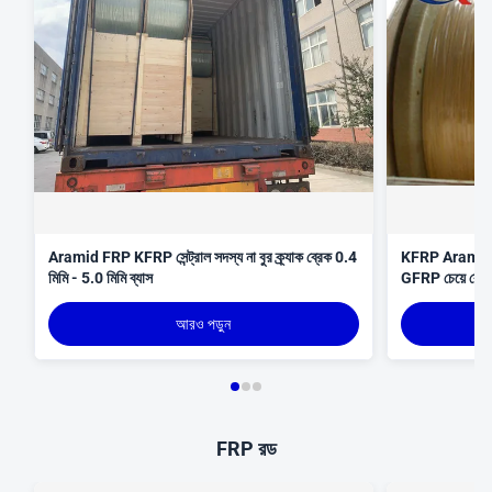
Aramid FRP KFRP সেন্ট্রাল সদস্য না বুর ক্র্যাক ব্রেক 0.4
KFRP Aramid FRP
মিমি - 5.0 মিমি ব্যাস
GFRP চেয়ে বেশি
আরও পড়ুন
FRP রড