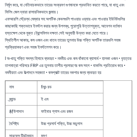
নির্মূল করে, যা নেতিবাচকভাবে তারের সংক্রমণ গুণমানকে প্রভাবিত করতে পারে, যা ধাতু এবং
ফিলিং জেল দ্বারা রাসায়নিকভাবে জন্মায়।
এফআরপি স্ট্রেন্থ মেম্বার সহ অপটিক কেবলগুলি পাওয়ার ওয়্যার এবং পাওয়ার ইউনিটগুলির
কাছাকাছি শক্তভাবে ইনস্টল করার জন্য উপলব্ধ, পুরোপুরি উত্তাপযুক্ত, আবেশন বর্তমান
হস্তক্ষেপ থেকে মুক্ত।ট্রান্সমিশন দক্ষতা সেই অনুযায়ী উন্নত করা যেতে পারে।
স্থিতিশীল আকার, কম ওজন এবং ধাতব তারের তুলনায় উচ্চ শক্তি অপটিক তারগুলি সহজ
প্রক্রিয়াকরণ এবং সহজ ইনস্টলেশন করে।
l অ-ধাতু শক্তি সদস্য হিসাবে ব্যবহৃত • নমনীয় এবং কম বাঁকানো ব্যাসার্ধ • হালকা ওজন • বৃহত্তর
তাপমাত্রা পরিসরে FRP এর তুলনায় তাপীয় প্রসারণের কম সহগ • বাকলিং প্রতিরোধ করে •
নমনীয়তা এবং উত্পাদনে সহজতা • কমপ্যাক্ট তারের নকশার জন্য ব্যবহৃত হয়
নাম
frp রড
ব্র্যান্ড
ই এম
材উপাদান
ফাইবার গ্লাস এবং রজন
বৈশিষ্ট্য
উচ্চ প্রসার্য শক্তি, উচ্চ মডুলাস
সারফেস ট্রিটম্যান
মসৃণ