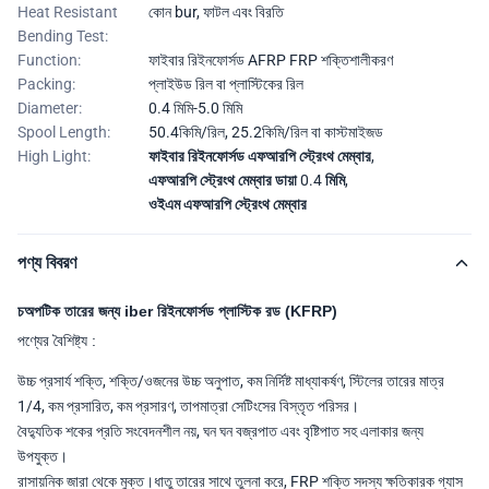
Heat Resistant
কোন bur, ফাটল এবং বিরতি
Bending Test:
Function:
ফাইবার রিইনফোর্সড AFRP FRP শক্তিশালীকরণ
Packing:
প্লাইউড রিল বা প্লাস্টিকের রিল
Diameter:
0.4 মিমি-5.0 মিমি
Spool Length:
50.4কিমি/রিল, 25.2কিমি/রিল বা কাস্টমাইজড
High Light:
ফাইবার রিইনফোর্সড এফআরপি স্ট্রেংথ মেম্বার
,
এফআরপি স্ট্রেংথ মেম্বার ডায়া 0.4 মিমি
,
ওইএম এফআরপি স্ট্রেংথ মেম্বার
পণ্য বিবরণ
চ
অপটিক তারের জন্য iber রিইনফোর্সড প্লাস্টিক রড (KFRP)
পণ্যের বৈশিষ্ট্য :
উচ্চ প্রসার্য শক্তি, শক্তি/ওজনের উচ্চ অনুপাত, কম নির্দিষ্ট মাধ্যাকর্ষণ, স্টিলের তারের মাত্র
1/4, কম প্রসারিত, কম প্রসারণ, তাপমাত্রা সেটিংসের বিস্তৃত পরিসর।
বৈদ্যুতিক শকের প্রতি সংবেদনশীল নয়, ঘন ঘন বজ্রপাত এবং বৃষ্টিপাত সহ এলাকার জন্য
উপযুক্ত।
রাসায়নিক জারা থেকে মুক্ত।ধাতু তারের সাথে তুলনা করে, FRP শক্তি সদস্য ক্ষতিকারক গ্যাস