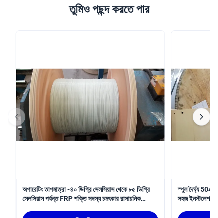
তুমিও পছন্দ করতে পার
অপারেটিং তাপমাত্রা -৪০ ডিগ্রি সেলসিয়াস থেকে ৮৫ ডিগ্রি
স্পুল দৈর্ঘ্য 50
সেলসিয়াস পর্যন্ত FRP শক্তি সদস্য চমৎকার রাসায়নিক
সহজ ইনস্টলেশন পদ্ধত
প্রতিরোধের সাথে ডিজাইন করা হয়েছে এবং ১.৫ শতাংশ
প্রসারনযোগ্যতা নিশ্চিত করে যা তারের শক্তি বৃদ্ধি করে