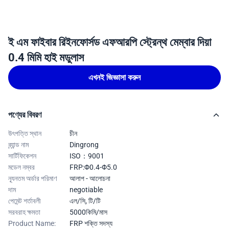
ই এম ফাইবার রিইনফোর্সড এফআরপি স্ট্রেন্থ মেম্বার দিয়া
0.4 মিমি হাই মডুলাস
এখনই জিজ্ঞাসা করুন
পণ্যের বিবরণ
উৎপত্তি স্থান
চীন
ব্র্যান্ড নাম
Dingrong
সার্টিফিকেশন
ISO：9001
মডেল নম্বর
FRP:Φ0.4-Φ5.0
ন্যূনতম অর্ডার পরিমাণ
আলাপ - আলোচনা
দাম
negotiable
পেমেন্ট শর্তাবলী
এল/সি, টি/টি
সরবরাহ ক্ষমতা
5000কিমি/মাস
Product Name:
FRP শক্তি সদস্য