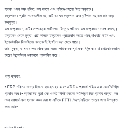
হালকা ওজন উচ্চ শক্তি, কম ঘনত্ব এবং শক্তি/ওজনের উচ্চ অনুপাত।
বজ্রপাতের প্রতি সংবেদনশীল নয়, এটি ঘন ঘন বজ্রপাত এবং বৃষ্টিপাত সহ এলাকার জন্য
উপযুক্ত।
কম সম্প্রসারণ, এটির তাপমাত্রা সেটিংসের বিস্তৃত পরিসরে কম সম্প্রসারণ সহগ রয়েছে।
হস্তক্ষেপ থেকে মুক্ত, এটি আনয়ন হস্তক্ষেপ প্রতিরোধ করতে পারে;পাওয়ার লাইন এবং
ইলেকট্রনিক ডিভাইসের কাছাকাছি ইনস্টল করা যেতে পারে।
জারা মুক্ত, যা ধাতব ক্ষয় থেকে জন্ম নেওয়া ক্ষতিকারক গ্যাসকে নির্মূল করে যা নেতিবাচকভাবে
তারের ট্রান্সমিশন গুণমানকে প্রভাবিত করে।
পণ্য ব্যবহার:
• FRP শক্তির সদস্য হিসাবে ব্যবহৃত হয় কারণ এটি উচ্চ প্রসার্য শক্তি এবং নমন বৈশিষ্ট্য
প্রদান করে।• অ্যারামিড সুতা এবং একটি নির্দিষ্ট রজনের সংমিশ্রণ উচ্চ প্রসার্য শক্তি, কম
নমন ব্যাসার্ধ এবং হালকা ওজন দেয় যা এটিকে FTTH/ড্রপ/এরিয়েল তারের জন্য উপযুক্ত
করে তোলে।
পণ্যের বিবরণ :