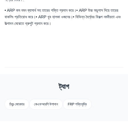
• ARP কম নমন ব্যাসার্ধ সহ তারের শক্তি প্রদান করে।• ARP উচ্চ মডুলাস দিয়ে তারের
বাকলিং প্রতিরোধ করে।• ARP খুব হালকা ওজনের।• বিভিন্ন দৈর্ঘ্যের বিকল্প নমনীয়তা এবং
উত্পাদন মেঝেতে থ্রুপুট প্রদান করে।
ট্যাগ
frp জোরদার
কেএফআরপি উপাদান
FRP শক্তিবৃদ্ধি