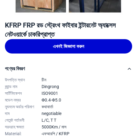
KFRP FRP রড স্ট্রেংথ ফাইবার ইন্টারনেট অ্যাক্সেস
নেটওয়ার্কে চাকরিপ্রাপ্ত
এখনই জিজ্ঞাসা করুন
পণ্যের বিবরণ
উৎপত্তি স্থান
চীন
ব্র্যান্ড নাম
Dingrong
সার্টিফিকেশন
ISO9001
মডেল নম্বর
Φ0.4-Φ5.0
ন্যূনতম অর্ডার পরিমাণ
কথাবার্তা
দাম
negotiable
পেমেন্ট শর্তাবলী
L/C, T T
সরবরাহ ক্ষমতা
5000Km / মাস
Material:
এফআরপি / KFRP