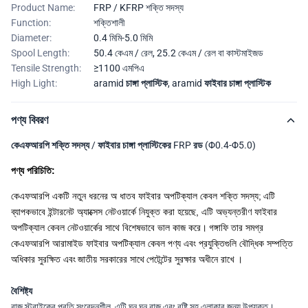
Product Name:
FRP / KFRP শক্তি সদস্য
Function:
শক্তিশালী
Diameter:
0.4 মিমি-5.0 মিমি
Spool Length:
50.4 কেএম / রেল, 25.2 কেএম / রেল বা কাস্টমাইজড
Tensile Strength:
≥1100 এমপিএ
High Light:
aramid চাঙ্গা প্লাস্টিক
,
aramid ফাইবার চাঙ্গা প্লাস্টিক
পণ্য বিবরণ
কেএফআরপি শক্তি সদস্য / ফাইবার চাঙ্গা প্লাস্টিকের FRP রড (Φ0.4-Φ5.0)
পণ্য পরিচিতি:
কেএফআরপি একটি নতুন ধরনের অ ধাতব ফাইবার অপটিক্যাল কেবল শক্তি সদস্য;
এটি
ব্যাপকভাবে ইন্টারনেট অ্যাক্সেস নেটওয়ার্কে নিযুক্ত করা হয়েছে, এটি অভ্যন্তরীণ ফাইবার
অপটিক্যাল কেবল নেটওয়ার্কের সাথে বিশেষভাবে ভাল কাজ করে।
গঙ্গাফি তার সমগ্র
কেএফআরপি আরামাইড ফাইবার অপটিক্যাল কেবল পণ্য এবং প্রযুক্তিগুলি বৌদ্ধিক সম্পত্তি
অধিকার সুরক্ষিত এবং
জাতীয় সরকারের সাথে
পেটেন্টের সুরক্ষার অধীনে রাখে
।
বৈশিষ্ট্য
বাজ স্ট্রাইকের প্রতি সংবেদনশীল, এটি ঘন ঘন বাজ এবং বৃষ্টি সহ এলাকার জন্য উপযুক্ত।