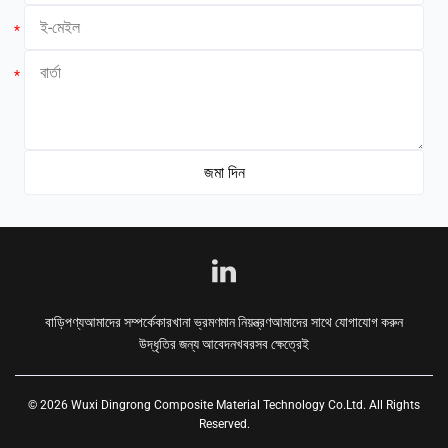
*
*
বাড়ি
পণ্য
আমাদের সম্পর্কে
কারখানা ভ্রমণ
মান নিয়ন্ত্রণ
আমাদের সাথে যোগাযোগ করুন
উদ্ধৃতির জন্য আবেদন
খবর
সব ক্ষেত্রেই
© 2026 Wuxi Dingrong Composite Material Technology Co.Ltd. All Rights
Reserved.