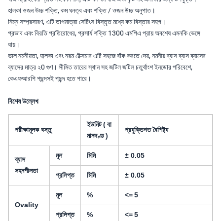
হালকা ওজন উচ্চ শক্তি, কম ঘনত্ব এবং শক্তি / ওজন উচ্চ অনুপাত।
নিম্ন সম্প্রসারণ, এটি তাপমাত্রা সেটিংস বিস্তৃত মধ্যে কম বিস্তার সহগ।
প্রভাব এবং বিরতি প্রতিরোধের, প্রসার্য শক্তি 1300 এমপিএ প্রায় অবশেষ এমনকি ভেঙ্গে
যায়।
ভাল নমনীয়তা, হালকা এবং নরম টেক্সচার এটি সহজে বাঁক করতে দেয়, নমনীয় ব্যাস ব্যাস ব্যাসের
ব্যাসের মাত্র ২0 গুণ।
সীমিত তারের স্থান সহ জটিল জটিল চতুর্থাংশ ইনডোর পরিবেশে,
কেএফআরপি পছন্দসই পছন্দ হতে পারে।
বিশেষ উল্লেখ
ইউনিট
(
বা
পরীক্ষামূলক বস্তু
প্রযুক্তিগত বৈশিষ্ট্য
মানদণ্ড
)
মূল
মিমি
± 0.05
ব্যাস
সহনশীলতা
প্রলিপ্ত
মিমি
± 0.05
মূল
%
<=
5
Ovality
প্রলিপ্ত
%
<=
5