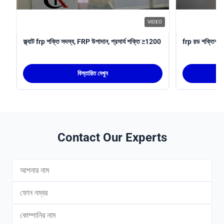
VIDEO
ফ্ল্যাট frp শক্তি সদস্য, FRP উপাদান, প্রসার্য শক্তি ≥1200
frp রড শক্তিশাল
বিস্তারিত দেখুন
Contact Our Experts