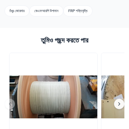
frp জোরদার
কেএফআরপি উপাদান
FRP শক্তিবৃদ্ধি
তুমিও পছন্দ করতে পার