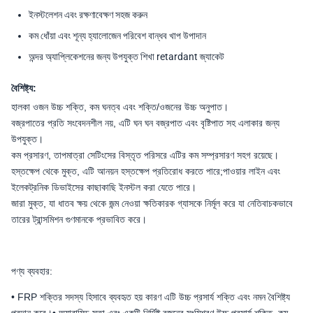
ইনস্টলেশন এবং রক্ষণাবেক্ষণ সহজ করুন
কম ধোঁয়া এবং শূন্য হ্যালোজেন পরিবেশ বান্ধব খাপ উপাদান
অন্দর অ্যাপ্লিকেশনের জন্য উপযুক্ত শিখা retardant জ্যাকেট
বৈশিষ্ট্য:
হালকা ওজন উচ্চ শক্তি, কম ঘনত্ব এবং শক্তি/ওজনের উচ্চ অনুপাত।
বজ্রপাতের প্রতি সংবেদনশীল নয়, এটি ঘন ঘন বজ্রপাত এবং বৃষ্টিপাত সহ এলাকার জন্য
উপযুক্ত।
কম প্রসারণ, তাপমাত্রা সেটিংসের বিস্তৃত পরিসরে এটির কম সম্প্রসারণ সহগ রয়েছে।
হস্তক্ষেপ থেকে মুক্ত, এটি আনয়ন হস্তক্ষেপ প্রতিরোধ করতে পারে;পাওয়ার লাইন এবং
ইলেকট্রনিক ডিভাইসের কাছাকাছি ইনস্টল করা যেতে পারে।
জারা মুক্ত, যা ধাতব ক্ষয় থেকে জন্ম নেওয়া ক্ষতিকারক গ্যাসকে নির্মূল করে যা নেতিবাচকভাবে
তারের ট্রান্সমিশন গুণমানকে প্রভাবিত করে।
পণ্য ব্যবহার:
• FRP শক্তির সদস্য হিসাবে ব্যবহৃত হয় কারণ এটি উচ্চ প্রসার্য শক্তি এবং নমন বৈশিষ্ট্য