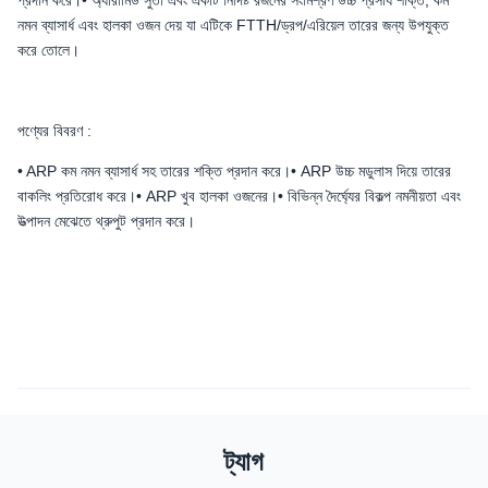
প্রদান করে।• অ্যারামিড সুতা এবং একটি নির্দিষ্ট রজনের সংমিশ্রণ উচ্চ প্রসার্য শক্তি, কম
নমন ব্যাসার্ধ এবং হালকা ওজন দেয় যা এটিকে FTTH/ড্রপ/এরিয়েল তারের জন্য উপযুক্ত
করে তোলে।
পণ্যের বিবরণ :
• ARP কম নমন ব্যাসার্ধ সহ তারের শক্তি প্রদান করে।• ARP উচ্চ মডুলাস দিয়ে তারের
বাকলিং প্রতিরোধ করে।• ARP খুব হালকা ওজনের।• বিভিন্ন দৈর্ঘ্যের বিকল্প নমনীয়তা এবং
উত্পাদন মেঝেতে থ্রুপুট প্রদান করে।
ট্যাগ