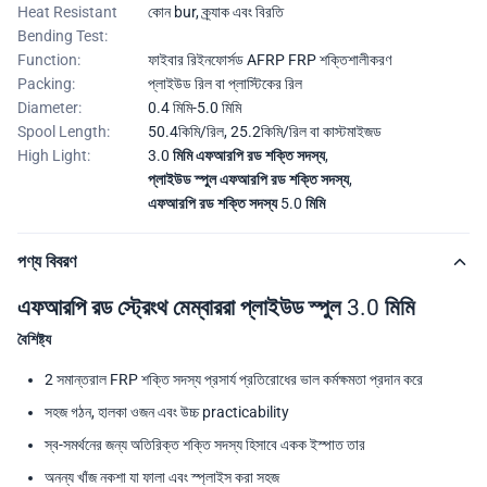
Heat Resistant
কোন bur, ক্র্যাক এবং বিরতি
Bending Test:
Function:
ফাইবার রিইনফোর্সড AFRP FRP শক্তিশালীকরণ
Packing:
প্লাইউড রিল বা প্লাস্টিকের রিল
Diameter:
0.4 মিমি-5.0 মিমি
Spool Length:
50.4কিমি/রিল, 25.2কিমি/রিল বা কাস্টমাইজড
High Light:
3.0 মিমি এফআরপি রড শক্তি সদস্য
,
প্লাইউড স্পুল এফআরপি রড শক্তি সদস্য
,
এফআরপি রড শক্তি সদস্য 5.0 মিমি
পণ্য বিবরণ
এফআরপি রড স্ট্রেংথ মেম্বাররা প্লাইউড স্পুল 3.0 মিমি
বৈশিষ্ট্য
2 সমান্তরাল FRP শক্তি সদস্য প্রসার্য প্রতিরোধের ভাল কর্মক্ষমতা প্রদান করে
সহজ গঠন, হালকা ওজন এবং উচ্চ practicability
স্ব-সমর্থনের জন্য অতিরিক্ত শক্তি সদস্য হিসাবে একক ইস্পাত তার
অনন্য খাঁজ নকশা যা ফালা এবং স্প্লাইস করা সহজ