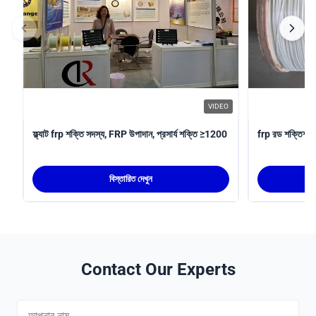
VIDEO
ফ্ল্যাট frp শক্তি সদস্য, FRP উপাদান, প্রসার্য শক্তি ≥1200
frp রড শক্তিশাল
বিস্তারিত দেখুন
Contact Our Experts