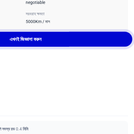
negotiable
সরবরাহ ক্ষমতা
5000Km / মাস
এখনই জিজ্ঞাসা করুন
 সদস্য রড 0.4 মিমি