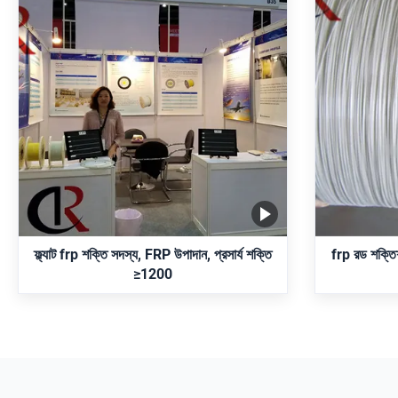
ফ্ল্যাট frp শক্তি সদস্য, FRP উপাদান, প্রসার্য
frp রড শক্ত
শক্তি ≥1200
We also develp and produce Flat FRP
Fiber Reinf
strength member for different
Rod, whi
applications Tensile strength ≥1200
peripher
optical cab
metalli
সেরা দাম পান
usually 
periphery o
important c
ফ্ল্যাট frp শক্তি সদস্য, FRP উপাদান, প্রসার্য শক্তি
frp রড শক্তিশ
support
≥1200
enhancing 
Reinforc
Name Fibe