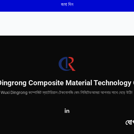
Dingrong Composite Material Technology 
Wuxi Dingrong কম্পোজিট ম্যাটেরিয়াল টেকনোলজি কোং লিমিটেডআমরা আপনার সাথে বেড়ে উঠি!
যো