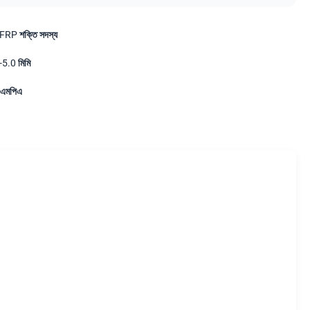
RP শক্তি সদস্য
-5.0 মিমি
এমপিএ