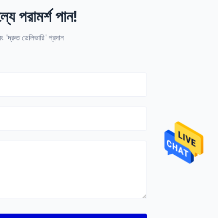
যে পরামর্শ পান!
 "দ্রুত ডেলিভারি" প্রদান