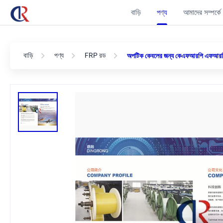
বাড়ি
পণ্য
আমাদের সম্পর্কে
বাড়ি
পণ্য
FRP রড
অপটিক কেবলের জন্য কেএফআরপি এফআরপি শ