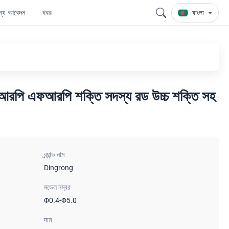
জন্য আবেদন
খবর
বাংলা
রপি এফআরপি শক্তি সদস্য রড উচ্চ শক্তি সহ
ব্র্যান্ড নাম
Dingrong
মডেল নম্বর
Φ0.4-Φ5.0
দাম