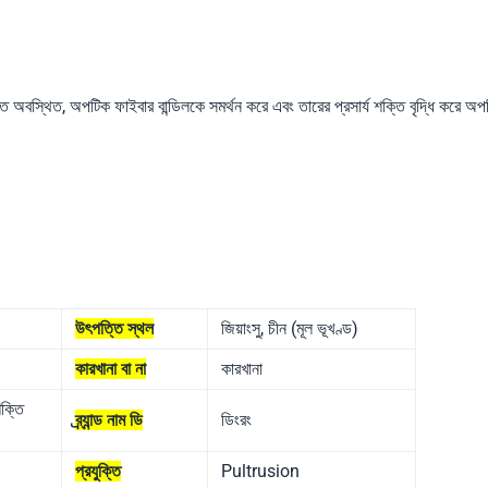
তে অবস্থিত, অপটিক ফাইবার বান্ডিলকে সমর্থন করে এবং তারের প্রসার্য শক্তি বৃদ্ধি করে অপ
উৎপত্তি স্থল
জিয়াংসু, চীন (মূল ভূখণ্ড)
কারখানা বা না
কারখানা
শক্তি
ব্র্যান্ড নাম ডি
ডিংরং
প্রযুক্তি
Pultrusion