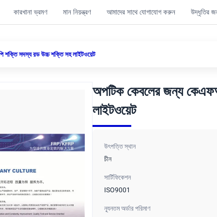
কারখানা ভ্রমণ
মান নিয়ন্ত্রণ
আমাদের সাথে যোগাযোগ করুন
উদ্ধৃতির 
ক্তি সদস্য রড উচ্চ শক্তি সহ লাইটওয়েট
অপটিক কেবলের জন্য কেএফআ
লাইটওয়েট
উৎপত্তি স্থান
চীন
সার্টিফিকেশন
ISO9001
ন্যূনতম অর্ডার পরিমাণ