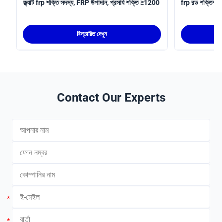
ফ্ল্যাট frp শক্তি সদস্য, FRP উপাদান, প্রসার্য শক্তি ≥1200
frp রড শক্তিশাল
বিস্তারিত দেখুন
Contact Our Experts
*
*