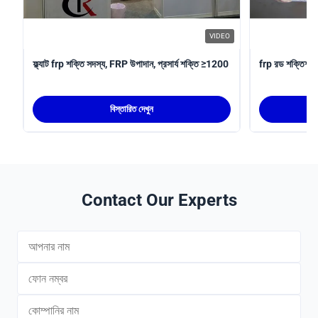
VIDEO
ফ্ল্যাট frp শক্তি সদস্য, FRP উপাদান, প্রসার্য শক্তি ≥1200
frp রড শক্তিশাল
বিস্তারিত দেখুন
Contact Our Experts