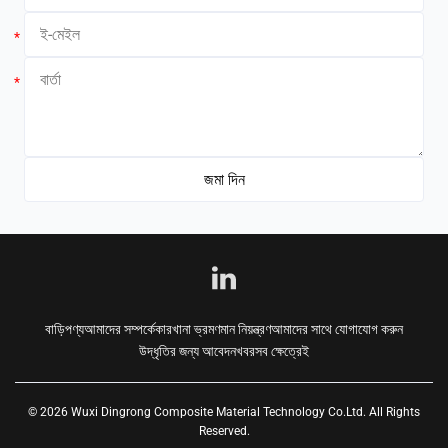
*
*
বাড়ি
পণ্য
আমাদের সম্পর্কে
কারখানা ভ্রমণ
মান নিয়ন্ত্রণ
আমাদের সাথে যোগাযোগ করুন
উদ্ধৃতির জন্য আবেদন
খবর
সব ক্ষেত্রেই
© 2026 Wuxi Dingrong Composite Material Technology Co.Ltd. All Rights
Reserved.