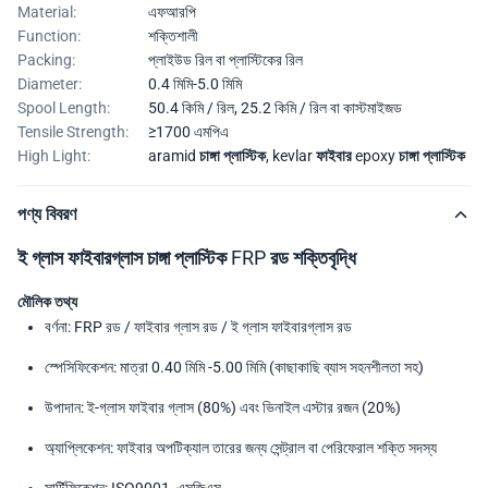
Material:
এফআরপি
Function:
শক্তিশালী
Packing:
প্লাইউড রিল বা প্লাস্টিকের রিল
Diameter:
0.4 মিমি-5.0 মিমি
Spool Length:
50.4 কিমি / রিল, 25.2 কিমি / রিল বা কাস্টমাইজড
Tensile Strength:
≥1700 এমপিএ
High Light:
aramid চাঙ্গা প্লাস্টিক
,
kevlar ফাইবার epoxy চাঙ্গা প্লাস্টিক
পণ্য বিবরণ
ই গ্লাস ফাইবারগ্লাস চাঙ্গা প্লাস্টিক FRP রড শক্তিবৃদ্ধি
মৌলিক তথ্য
বর্ণনা: FRP রড / ফাইবার গ্লাস রড / ই গ্লাস ফাইবারগ্লাস রড
স্পেসিফিকেশন: মাত্রা 0.40 মিমি -5.00 মিমি (কাছাকাছি ব্যাস সহনশীলতা সহ)
উপাদান: ই-গ্লাস ফাইবার গ্লাস (80%) এবং ভিনাইল এস্টার রজন (20%)
অ্যাপ্লিকেশন: ফাইবার অপটিক্যাল তারের জন্য সেন্ট্রাল বা পেরিফেরাল শক্তি সদস্য