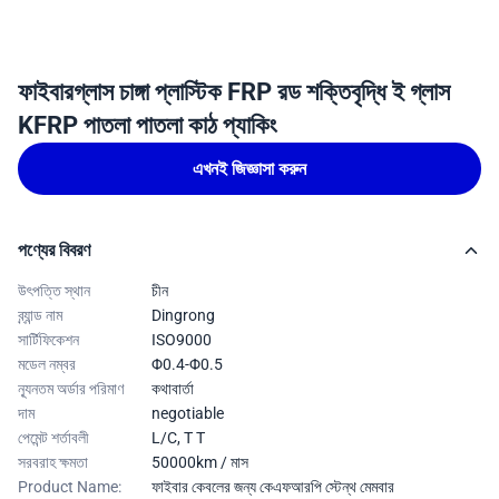
ফাইবারগ্লাস চাঙ্গা প্লাস্টিক FRP রড শক্তিবৃদ্ধি ই গ্লাস
KFRP পাতলা পাতলা কাঠ প্যাকিং
এখনই জিজ্ঞাসা করুন
পণ্যের বিবরণ
উৎপত্তি স্থান
চীন
ব্র্যান্ড নাম
Dingrong
সার্টিফিকেশন
ISO9000
মডেল নম্বর
Φ0.4-Φ0.5
ন্যূনতম অর্ডার পরিমাণ
কথাবার্তা
দাম
negotiable
পেমেন্ট শর্তাবলী
L/C, T T
সরবরাহ ক্ষমতা
50000km / মাস
Product Name:
ফাইবার কেবলের জন্য কেএফআরপি স্টেন্থ মেমবার