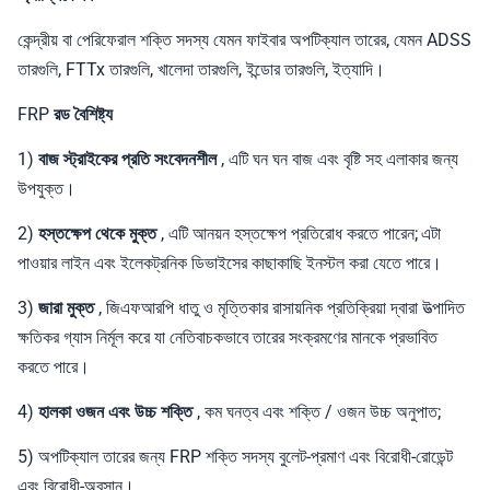
কেন্দ্রীয় বা পেরিফেরাল শক্তি সদস্য যেমন ফাইবার অপটিক্যাল তারের, যেমন ADSS
তারগুলি, FTTx তারগুলি, খালেদা তারগুলি, ইন্ডোর তারগুলি, ইত্যাদি।
FRP রড বৈশিষ্ট্য
1)
বাজ স্ট্রাইকের প্রতি সংবেদনশীল
, এটি ঘন ঘন বাজ এবং বৃষ্টি সহ এলাকার জন্য
উপযুক্ত।
2)
হস্তক্ষেপ থেকে মুক্ত
, এটি আনয়ন হস্তক্ষেপ প্রতিরোধ করতে পারেন;
এটা
পাওয়ার লাইন এবং ইলেকট্রনিক ডিভাইসের কাছাকাছি ইনস্টল করা যেতে পারে।
3)
জারা মুক্ত
, জিএফআরপি ধাতু ও মৃত্তিকার রাসায়নিক প্রতিক্রিয়া দ্বারা উত্পাদিত
ক্ষতিকর গ্যাস নির্মূল করে যা নেতিবাচকভাবে তারের সংক্রমণের মানকে প্রভাবিত
করতে পারে।
4)
হালকা ওজন এবং উচ্চ শক্তি
, কম ঘনত্ব এবং শক্তি / ওজন উচ্চ অনুপাত;
5) অপটিক্যাল তারের জন্য FRP শক্তি সদস্য বুলেট-প্রমাণ এবং বিরোধী-রোডেন্ট
এবং বিরোধী-অবসান।