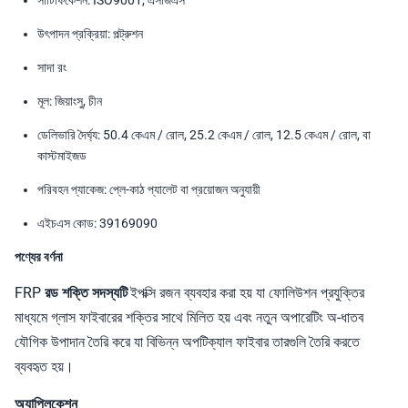
সার্টিফিকেশন: ISO9001, এসজিএস
উৎপাদন প্রক্রিয়া: পল্ট্রুশন
সাদা রং
মূল: জিয়াংসু, চীন
ডেলিভারি দৈর্ঘ্য: 50.4 কেএম / রোল, 25.2 কেএম / রোল, 12.5 কেএম / রোল, বা
কাস্টমাইজড
পরিবহন প্যাকেজ: প্লে-কাঠ প্যালেট বা প্রয়োজন অনুযায়ী
এইচএস কোড: 39169090
পণ্যের বর্ণনা
FRP রড শক্তি সদস্যটি
ইপক্সি রজন ব্যবহার করা হয় যা ফোলিউশন প্রযুক্তির
মাধ্যমে গ্লাস ফাইবারের শক্তির সাথে মিলিত হয় এবং নতুন অপারেটিং অ-ধাতব
যৌগিক উপাদান তৈরি করে যা বিভিন্ন অপটিক্যাল ফাইবার তারগুলি তৈরি করতে
ব্যবহৃত হয়।
অ্যাপ্লিকেশন