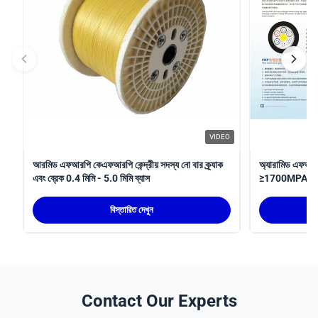
VIDEO
আরমিড এফআরপি কেএফআরপি কেন্দ্রীয় সদস্য নো বার ক্র্যাক
অ্যারামিড এফআরপি
এবং ব্রেক 0.4 মিমি - 5.0 মিমি ব্যাস
≥1700MPA প্ল
বিস্তারিত দেখুন
Contact Our Experts