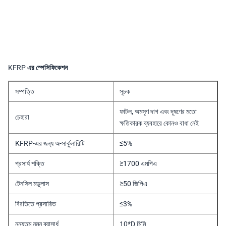
KFRP এর স্পেসিফিকেশন
সম্পত্তি
সূচক
ফাটল, অমসৃণ দাগ এবং দূষণের মতো
চেহারা
ক্ষতিকারক ব্যবহারে কোনও বাধা নেই
KFRP-এর জন্য অ-সার্কুলারিটি
≤5%
প্রসার্য শক্তি
≥1700 এমপিএ
টেনসিল মডুলাস
≥50 জিপিএ
বিরতিতে প্রসারিত
≤3%
নূন্যতম নমন ব্যাসার্ধ
10*D মিমি