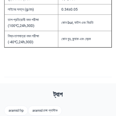
লাইনের ঘনত্ব (g/m)
0.34±0.05
তাপ-প্রতিরোধী নমন পরীক্ষা
কোন bur, ফাটল এবং বিরতি
(100℃,24h,30D)
নিম্ন-তাপমাত্রা নমন পরীক্ষা
কোন বুর, ক্র্যাক এবং ব্রেক
(-40℃,24h,30D)
ট্যাগ
aramid frp
aramid চাঙ্গা প্লাস্টিক