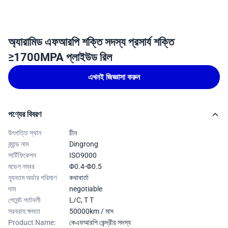
অ্যারামিড এফআরপি শক্তি সদস্য প্রসার্য শক্তি
≥1700MPA প্লাইউড রিল
এখনই জিজ্ঞাসা করুন
পণ্যের বিবরণ
উৎপত্তি স্থান
চীন
ব্র্যান্ড নাম
Dingrong
সার্টিফিকেশন
ISO9000
মডেল নম্বর
Φ0.4-Φ0.5
ন্যূনতম অর্ডার পরিমাণ
কথাবার্তা
দাম
negotiable
পেমেন্ট শর্তাবলী
L/C, T T
সরবরাহ ক্ষমতা
50000km / মাস
Product Name:
কেএফআরপি কেন্দ্রীয় সদস্য