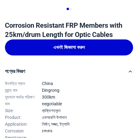
Corrosion Resistant FRP Members with
25km/drum Length for Optic Cables
এখনই জিজ্ঞাসা করুন
পণ্যের বিবরণ
উৎপত্তি স্থান
China
ব্র্যান্ড নাম
Dingrong
ন্যূনতম অর্ডার পরিমাণ
300km
দাম
negotiable
Size:
ব্যক্তিগতকৃত
Product:
এফআরপি উপাদান
Application:
নির্মাণ, সজ্জা, ইত্যাদি
Corrosion
চমৎকার
Resistance: