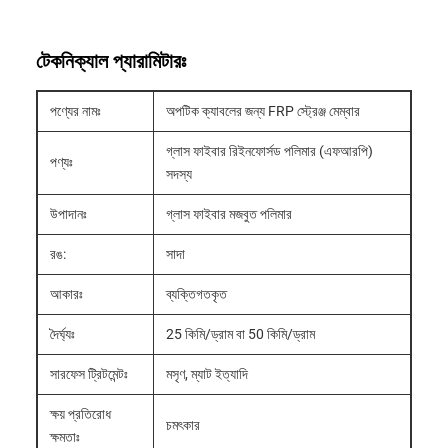
টেকনিক্যাল প্যারামিটারঃ
পণ্যের নামঃ
অপটিক ক্যাবলের জন্য FRP স্ট্রেঞ্জ মেম্বার
গ্লাস ফাইবার রিইনফোর্সড পলিমার (এফআরপি)
পণ্যঃ
সদস্য
উপাদানঃ
গ্লাস ফাইবার মজবুত পলিমার
রঙ:
সাদা
আকারঃ
ব্যক্তিগতকৃত
দৈর্ঘ্যঃ
25 কিমি/ড্রাম বা 50 কিমি/ড্রাম
সারফেস ট্রিটমেন্টঃ
মসৃণ, ম্যাট ইত্যাদি
ক্ষয় প্রতিরোধ
চমৎকার
ক্ষমতাঃ