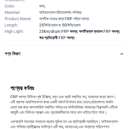
Color:
সাদা,
Material:
ফাইবারগ্লাস রিইনফোর্সড পলিমার
Product Name:
অপটিক তারের জন্য FRP শক্তি সদস্য
Length:
25কিমি/ড্রাম বা 50কিমি/ড্রাম
High Light:
25km/drum FRP সদস্য
,
অপটিক্যাল ক্যাবল FRP সদস্য
,
ক্ষয় প্রতিরোধী FRP সদস্য
পণ্য বিবরণ
পণ্যের বর্ণনাঃ
FRP সদস্য বিভিন্ন পৃষ্ঠ চিকিত্সা, মসৃণ এবং ম্যাট সমাপ্তি সহ, অন্যদের মধ্যে আসে।
এটি ব্যাপক অ্যাপ্লিকেশন জন্য একটি আদর্শ উপাদান করে তোলে,কাঠামোগত সমর্থন
থেকে শুরু করে আলংকারিক সমাপ্তি পর্যন্তএর কাস্টমাইজড আকারের বিকল্পগুলি এটিকে
বহুমুখী এবং বিভিন্ন প্রকল্প এবং প্রয়োজনীয়তার সাথে খাপ খাইয়ে নিতে পারে।
এফআরপি সদস্যের অন্যতম প্রধান সুবিধা হল এর ব্যতিক্রমী স্থায়িত্ব। ফাইবারগ্লাস
এবং পলিমার ম্যাট্রিক্সের সংমিশ্রণ এটি ক্ষয়, আবহাওয়া,এবং অন্যান্য পরিবেশগত