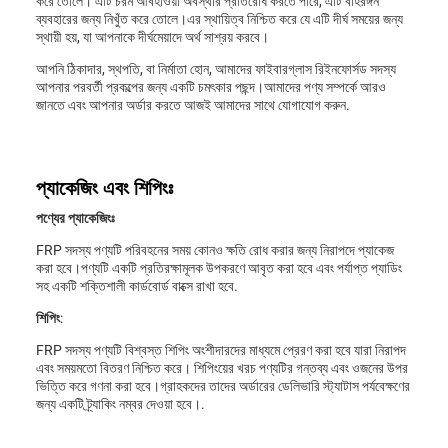
করে তোলে। এটি চরম আবহাওয়া অবস্থার প্রতিরোধ করতে পারে, এটি বহিরঙ্গন
ব্যবহারের জন্য নিখুঁত করে তোলে।এর স্থায়িত্ব নিশ্চিত করে যে এটি দীর্ঘ সময়ের জন্য
স্থায়ী হয়, যা আপনাকে দীর্ঘমেয়াদে অর্থ সাশ্রয় করবে।
আপনি ঠিকাদার, স্থপতি, বা নির্মাতা হোন, আমাদের ফাইবারগ্লাস রিইনফোর্সড সদস্য
আপনার পরবর্তী প্রকল্পের জন্য একটি চমৎকার পছন্দ।আমাদের পণ্য সম্পর্কে আরও
জানতে এবং আপনার অর্ডার করতে আজই আমাদের সাথে যোগাযোগ করুন.
প্যাকেজিং এবং শিপিংঃ
পণ্যের প্যাকেজিংঃ
FRP সদস্য পণ্যটি পরিবহনের সময় কোনও ক্ষতি রোধ করার জন্য নিরাপদে প্যাকেজ
করা হবে।পণ্যটি একটি প্রতিরক্ষামূলক উপকরণে আবৃত করা হবে এবং পর্যাপ্ত প্যাডিং
সহ একটি শক্তিশালী কার্ডবোর্ড বাক্সে রাখা হবে.
শিপিং:
FRP সদস্য পণ্যটি বিশ্বস্ত শিপিং অংশীদারদের মাধ্যমে প্রেরণ করা হবে যারা নিরাপদ
এবং সময়মতো বিতরণ নিশ্চিত করে। শিপিংয়ের খরচ পণ্যটির গন্তব্য এবং ওজনের উপর
ভিত্তি করে গণনা করা হবে।গ্রাহকদের তাদের অর্ডারের ডেলিভারি স্ট্যাটাস পর্যবেক্ষণের
জন্য একটি ট্র্যাকিং নম্বর দেওয়া হবে।.