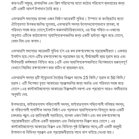
কারণএটি সমুদ্র, রাসায়নিক এবং শিল্প পরিবেশের মতো কঠোর পরিবেশে ব্যবহারের জন্য
এটি একটি আদর্শ উপাদান তৈরি করে।
এফআরপি সদস্যের হালকা ওজন নির্মাণ আরেকটি সুবিধা। ইস্পাত বা কংক্রিটের মতো
ঐতিহ্যগত উপকরণগুলির তুলনায়, এফআরপি সদস্য উল্লেখযোগ্যভাবে হালকা, যা
পরিবহন সহজ করে তোলে,ইনস্টল করুনঅতিরিক্তভাবে, এর উচ্চ শক্তি-ও-ওজনের
অনুপাত এটিকে কাঠামোগত অ্যাপ্লিকেশনগুলির জন্য একটি দুর্দান্ত পছন্দ করে তোলে,
যেমন বিম এবং কলাম।
এফআরপি সদস্যের আরেকটি সুবিধা হ'ল এর কম রক্ষণাবেক্ষণের প্রয়োজনীয়তা। একবার
ইনস্টল হয়ে গেলে এটির রক্ষণাবেক্ষণের প্রয়োজন হয় না, দীর্ঘমেয়াদী ব্যয় হ্রাস করে এবং
দীর্ঘস্থায়ী কর্মক্ষমতা নিশ্চিত করে।এটি এমন অ্যাপ্লিকেশনগুলিতে বিশেষভাবে গুরুত্বপূর্ণ
যেখানে নিয়মিত রক্ষণাবেক্ষণ করা কঠিন বা ব্যয়বহুল হবে.
এফআরপি সদস্য দুটি স্ট্যান্ডার্ড দৈর্ঘ্যের বিকল্পে আসেঃ 25 কিমি / ড্রাম বা 50 কিমি /
ড্রাম। এটি বিশেষত বৃহত আকারের প্রকল্পগুলির জন্য অর্ডার এবং পরিবহন সহজ করে
তোলে।এর কাস্টমাইজযোগ্য আকারের বিকল্পগুলি নকশা এবং প্রয়োগে আরও নমনীয়তার
অনুমতি দেয়.
উপসংহারে, ফাইবারগ্লাস শক্তিশালী সদস্য, ফাইবারগ্লাস শক্তিশালী পলিমার সদস্য,
বা শক্তিশালী প্লাস্টিক সদস্য নির্মাণ এবং প্রসাধন অ্যাপ্লিকেশন বিস্তৃত জন্য একটি
চমৎকার পছন্দ.এর ব্যতিক্রমী স্থায়িত্ব, হালকা ওজন নির্মাণ এবং কম রক্ষণাবেক্ষণের
প্রয়োজনীয়তা এটিকে একটি ব্যয়বহুল এবং নির্ভরযোগ্য বিকল্প করে তোলে। এর
কাস্টমাইজযোগ্য আকারের বিকল্প এবং বিভিন্ন পৃষ্ঠ চিকিত্সার সাথে,এটি একটি বহুমুখী
উপাদান যা বিভিন্ন প্রকল্প এবং প্রয়োজনীয়তার সাথে খাপ খাইয়ে নেওয়া যায়।