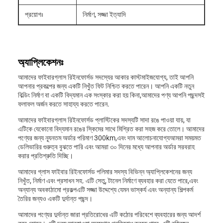
প্রয়োগঃ
নির্মাণ, সজ্জা ইত্যাদি
অ্যাপ্লিকেশনঃ
আমাদের ফাইবারগ্লাস রিইনফোর্সড সদস্যের আকার কাস্টমাইজযোগ্য, তাই আপনি
আপনার প্রকল্পের জন্য একটি নিখুঁত ফিট নিশ্চিত করতে পারেন। আপনি একটি নতুন
বিল্ডিং নির্মাণ বা একটি বিদ্যমান এক সংস্কার করা হয় কিনা,আমাদের পণ্য আপনি পছন্দসই
ফলাফল অর্জন করতে সাহায্য করতে পারেন.
আমাদের ফাইবারগ্লাস রিইনফোর্সড প্লাস্টিকের সদস্যটি সাদা রঙে পাওয়া যায়, যা
এটিকে যেকোনো বিদ্যমান রঙের স্কিমের সাথে মিশ্রিত করা সহজ করে তোলে। আমাদের
পণ্যের জন্য ন্যূনতম অর্ডার পরিমাণ 300km,এবং দাম আলোচনাযোগ্যআমরা সময়মত
ডেলিভারির গুরুত্ব বুঝতে পারি এবং আমরা ৩০ দিনের মধ্যে আপনার অর্ডার সরবরাহ
করার প্রতিশ্রুতি দিচ্ছি।
আমাদের গ্লাস ফাইবার রিইনফোর্সড পলিমার সদস্য বিভিন্ন অ্যাপ্লিকেশনের জন্য
নিখুঁত, নির্মাণ এবং প্রসাধন সহ. এটি সেতু, টানেল নির্মাণে ব্যবহার করা যেতে পারে,এবং
অন্যান্য অবকাঠামো প্রকল্পএটি সজ্জা উদ্দেশ্যে যেমন ভাস্কর্য এবং অন্যান্য শিল্পকর্ম
তৈরির জন্যও একটি দুর্দান্ত পছন্দ।
আমাদের পণ্যের দুর্দান্ত জারা প্রতিরোধের এটি কঠোর পরিবেশে ব্যবহারের জন্য আদর্শ