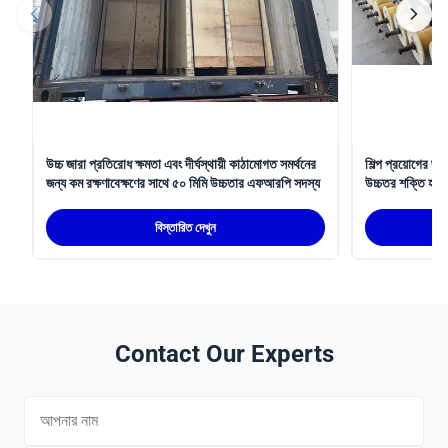
উচ্চ জারা প্রতিরোধ ক্ষমতা এবং দীর্ঘস্থায়ী কাঠামোগত সমর্থনের
শিল্প প্রয়োগের জন
জন্য কম রক্ষণাবেক্ষণের সাথে ৫০ মিমি উচ্চতার এফআরপি সদস্য
উচ্চতর শক্তি হালক
সম্পন্ন FRP সদস
বিস্তারিত দেখুন
Contact Our Experts