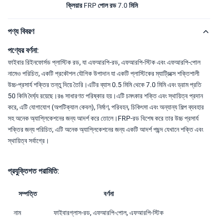
ক্লিয়ার FRP পোল রড 7.0 মিমি
পণ্য বিবরণ
পণ্যের বর্ণনা:
ফাইবার রিইনফোর্সড প্লাস্টিক রড, যা এফআরপি-রড, এফআরপি-স্টিক এবং এফআরপি-পোল
নামেও পরিচিত, একটি প্রকৌশল যৌগিক উপাদান যা একটি প্লাস্টিকের ম্যাট্রিক্সে শক্তিশালী
উচ্চ-প্রসার্য শক্তির তন্তু দিয়ে তৈরি।এটির ব্যাস 0.5 মিমি থেকে 7.0 মিমি এবং ড্রাম প্রতি
50 কিমি দৈর্ঘ্য রয়েছে।রঙ সাধারণত পরিষ্কার হয়।এটি চমৎকার শক্তি এবং স্থায়িত্ব প্রদান
করে, এটি যোগাযোগ (অপটিক্যাল কেবল), নির্মাণ, পরিবহন, চিকিৎসা এবং অন্যান্য শিল্প ব্যবহার
সহ অনেক অ্যাপ্লিকেশনের জন্য আদর্শ করে তোলে।FRP-রড বিশেষ করে তার উচ্চ প্রসার্য
শক্তির জন্য পরিচিত, এটি অনেক অ্যাপ্লিকেশনের জন্য একটি আদর্শ পছন্দ যেখানে শক্তি এবং
স্থায়িত্ব সর্বাগ্রে।
প্রযুক্তিগত পরামিতি:
সম্পত্তি
বর্ণনা
নাম
ফাইবারগ্লাস-রড, এফআরপি-পোল, এফআরপি-স্টিক