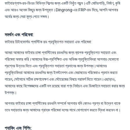
ফাইবারগ্লাস-রড-ডিংরং বিভিন্ন শিল্পের জন্য একটি নিখুঁত পছন্দ।এটি মোটরগাড়ি, নির্মাণ, কৃষি
এবং আরও অনেক কিছুর জন্য উপযুক্ত।Dingrong-এর FRP-রড দিয়ে, আপনি আপনার
অর্থের জন্য সেরা মূল্য পেতে সক্ষম।
সমর্থন এবং পরিষেবা:
ফাইবার রিইনফোর্সড প্লাস্টিক রড প্রযুক্তিগত সহায়তা এবং পরিষেবা
আমরা আমাদের ফাইবার চাঙ্গা প্লাস্টিকের রডগুলির জন্য ব্যাপক প্রযুক্তিগত সহায়তা এবং
পরিষেবা অফার করি।আমাদের উচ্চ-প্রশিক্ষিত এবং অভিজ্ঞ প্রযুক্তিবিদরা আপনার যেকোনো
প্রশ্নের উত্তর দিতে এবং প্রযুক্তিগত সহায়তা প্রদানের জন্য উপলব্ধ।আমাদের
প্রযুক্তিবিদরা আমাদের রডগুলির জন্য ইনস্টলেশন এবং মেরামতের পরিষেবাও প্রদান করতে
পারেন, সেইসাথে সঠিক রক্ষণাবেক্ষণ এবং স্টোরেজের বিষয়ে পরামর্শ দিতে পারেন।এছাড়াও,
আমাদের কাছে বিশেষজ্ঞদের একটি দল রয়েছে যারা পণ্য নির্বাচন এবং ডিজাইনে সহায়তা করার জন্য
উপলব্ধ।
আপনার ফাইবার চাঙ্গা প্লাস্টিকের রডগুলি সম্পর্কে আপনার যদি কোনও প্রশ্ন বা উদ্বেগ থাকে
তবে সহায়তার জন্য আমাদের গ্রাহক পরিষেবা দলের সাথে যোগাযোগ করতে দ্বিধা করবেন না।
প্যাকিং এবং শিপিং: