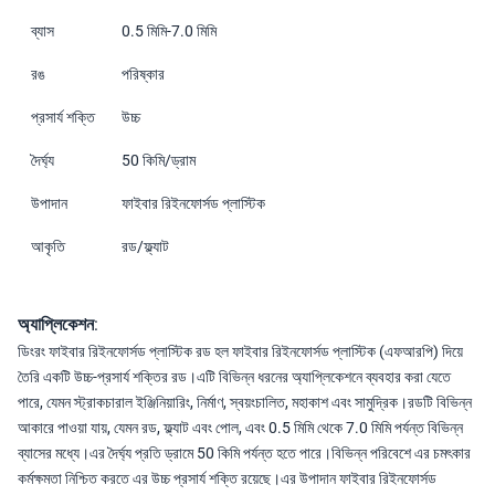
ব্যাস
0.5 মিমি-7.0 মিমি
রঙ
পরিষ্কার
প্রসার্য শক্তি
উচ্চ
দৈর্ঘ্য
50 কিমি/ড্রাম
উপাদান
ফাইবার রিইনফোর্সড প্লাস্টিক
আকৃতি
রড/ফ্ল্যাট
অ্যাপ্লিকেশন:
ডিংরং ফাইবার রিইনফোর্সড প্লাস্টিক রড হল ফাইবার রিইনফোর্সড প্লাস্টিক (এফআরপি) দিয়ে
তৈরি একটি উচ্চ-প্রসার্য শক্তির রড।এটি বিভিন্ন ধরনের অ্যাপ্লিকেশনে ব্যবহার করা যেতে
পারে, যেমন স্ট্রাকচারাল ইঞ্জিনিয়ারিং, নির্মাণ, স্বয়ংচালিত, মহাকাশ এবং সামুদ্রিক।রডটি বিভিন্ন
আকারে পাওয়া যায়, যেমন রড, ফ্ল্যাট এবং পোল, এবং 0.5 মিমি থেকে 7.0 মিমি পর্যন্ত বিভিন্ন
ব্যাসের মধ্যে।এর দৈর্ঘ্য প্রতি ড্রামে 50 কিমি পর্যন্ত হতে পারে।বিভিন্ন পরিবেশে এর চমৎকার
কর্মক্ষমতা নিশ্চিত করতে এর উচ্চ প্রসার্য শক্তি রয়েছে।এর উপাদান ফাইবার রিইনফোর্সড