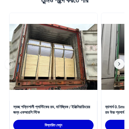
তুমিও পছন্দ করতে পার
স্বচ্ছ শক্তিশালী প্লাস্টিকের রড, বাণিজ্যিক / ইঞ্জিনিয়ারিংয়ের
ব্যাসার্ধ 0.5mm
জন্য এফআরপি স্টিক
রড উচ্চ প্রসার্য শক
বিস্তারিত দেখুন