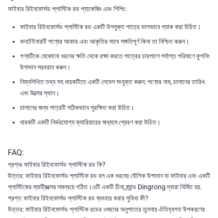
ফাইবার রিইনফোর্সড প্লাস্টিক রড প্যাকেজিং এবং শিপিং:
ফাইবার রিইনফোর্সড প্লাস্টিক রড একটি উপযুক্ত পাত্রে ভালভাবে প্যাক করা উচিত।
কনটেইনারটি পণ্যের আকার এবং আকৃতির সাথে সঙ্গতিপূর্ণ কিনা তা নিশ্চিত করুন।
পণ্যটিকে যেকোনো ধরনের ক্ষতি থেকে রক্ষা করতে পাত্রের চারপাশে পর্যাপ্ত পরিমাণে কুশনিং
উপাদান সরবরাহ করুন।
নিম্নলিখিত তথ্য সহ ধারকটিতে একটি লেবেল সংযুক্ত করুন: পণ্যের নাম, চালানের তারিখ
এবং উত্সের স্থান।
চালানের জন্য পাত্রটি সঠিকভাবে সুরক্ষিত করা উচিত।
ধারকটি একটি নির্ভরযোগ্য ক্যারিয়ারের মাধ্যমে প্রেরণ করা উচিত।
FAQ:
প্রশ্নঃ ফাইবার রিইনফোর্সড প্লাস্টিক রড কি?
উত্তর: ফাইবার রিইনফোর্সড প্লাস্টিক রড হল এক ধরনের যৌগিক উপাদান যা ফাইবার এবং একটি
প্লাস্টিকের ম্যাট্রিক্সের সমন্বয়ে গঠিত।এটি একটি চীনা ব্র্যান্ড Dingrong দ্বারা নির্মিত হয়.
প্রশ্ন: ফাইবার রিইনফোর্সড প্লাস্টিক রড ব্যবহার করার সুবিধা কী?
উত্তর: ফাইবার রিইনফোর্সড প্লাস্টিক রডের ওজনের অনুপাতের তুলনায় ঐতিহ্যগত উপকরণের