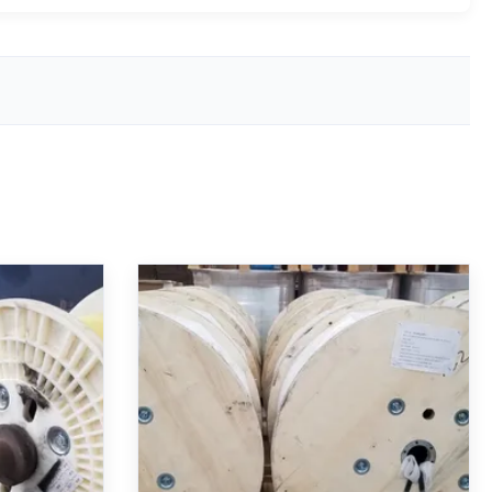
 সদস্য রড
চমৎকার রাসায়নিক প্রতিরোধের উচ্চ শক্তি
ইনফোর্সমেন্টের
শক্তিশালী পলিমার সদস্য Pultrusion
সারিত সরবরাহ
কৌশল দ্বারা উত্পাদিত শিল্প জন্য উপযুক্ত
P Strength
Product Description: The FRP Strength
inforced
Member is a high-performance Reinforced