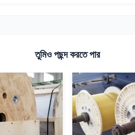
তুমিও পছন্দ করতে পার
ঘ্য 504km রোল শক্তিশালী পলিমার
শক্তিশালীকরণ এফআরপি শক্তি
সদস্য সহজ ইনস্টলেশন পদ্ধতি
প্রোফাইল স্ট্র্যান্ড স্ট্রাকচারাল রি
ুক্ত নির্মাণ প্রক্রিয়া নিশ্চিত
জন্য বিরতির সময় 15 শতাংশ প্র
করে
cription: The Fiber Reinforced
Product Description: The FR
Strength Member, commonly
Member is an advanced Re