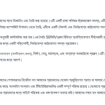
নের সাথে ডিজাইন এবং তৈরি করা হয়েছে।এটি একটি চাঙ্গা পলিমার স্ট্রাকচারাল সদস্য, এ
্সড পলিমার কম্পোজিট উপাদান থেকে তৈরি, এটিকে একটি টেকসই এবং নির্ভরযোগ্য কাঠামোগত স
যায়ী কাস্টমাইজ করা যায়।এর দৈর্ঘ্য 50কিমি/ড্রাম বিভিন্ন অ্যাপ্লিকেশনে দীর্ঘমেয়াদী ব
ার জন্য একটি শক্তিশালী, নির্ভরযোগ্য কাঠামোগত সদস্য প্রয়োজন।
, নির্মাণ, সেতু, মহাসড়ক, এবং অন্যান্য অবকাঠামো প্রকল্প।এ
িযোগাযোগ (অপটিক্যাল কেবল)
কেশনের জন্য আদর্শ।
মাদের পেশাদারদের নিবেদিত দল আমাদের গ্রাহকদের যেকোন প্রযুক্তিগত প্রশ্ন বা সমস্য
মাদের কাছে অনলাইন সংস্থান এবং টিউটোরিয়ালগুলির একটি সম্পূর্ণ পরিসর রয়েছে।যেকোনো প
্রাহকদের জন্য সাইটে পরিষেবা এবং রক্ষণাবেক্ষণ অফার করি।আমাদের লক্ষ্য হল আমাদের গ্