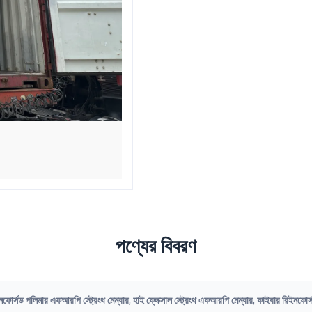
পণ্যের বিবরণ
নফোর্সড পলিমার এফআরপি স্ট্রেংথ মেম্বার
,
হাই ফ্লেক্সাল স্ট্রেংথ এফআরপি মেম্বার
,
ফাইবার রিইনফোর্স