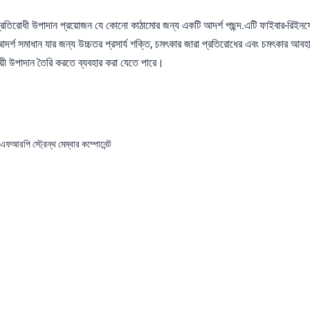
িরোধী উপাদান প্রয়োজন যে কোনো কাঠামোর জন্য একটি আদর্শ পছন্দ.এটি ফাইবার-রিইনফোর্
দর্শ সমাধান যার জন্য উচ্চতর প্রসার্য শক্তি, চমৎকার জারা প্রতিরোধের এবং চমৎকার আ
্থায়ী উপাদান তৈরি করতে ব্যবহার করা যেতে পারে।
 এফআরপি স্ট্রেন্থ মেম্বার কম্পোনেন্ট