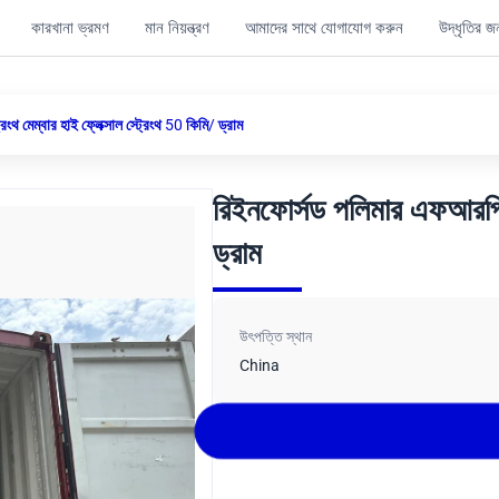
কারখানা ভ্রমণ
মান নিয়ন্ত্রণ
আমাদের সাথে যোগাযোগ করুন
উদ্ধৃতির 
থ মেম্বার হাই ফ্লেক্সাল স্ট্রেংথ 50 কিমি/ ড্রাম
রিইনফোর্সড পলিমার এফআরপি স্
ড্রাম
উৎপত্তি স্থান
China