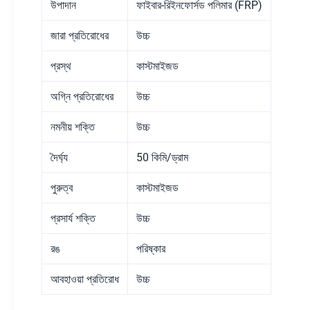
উপাদান
ফাইবার-রিইনফোর্সড পলিমার (FRP)
জারা প্রতিরোধের
উচ্চ
প্রস্থ
কাস্টমাইজড
অগ্নি প্রতিরোধের
উচ্চ
নমনীয় শক্তি
উচ্চ
দৈর্ঘ্য
50 কিমি/ড্রাম
পুরুত্ব
কাস্টমাইজড
প্রসার্য শক্তি
উচ্চ
রঙ
পরিষ্কার
আবহাওয়া প্রতিরোধ
উচ্চ