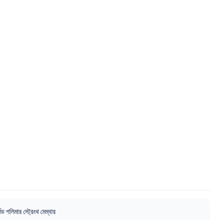
ড পলিমার স্ট্রেংথ মেম্বার