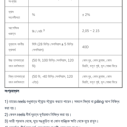
সংখ্যার
ব্যাস
%
± 2%
সহনশীলতা
আপেক্ষিক
3
2,05 ~ 2.15
জি / সেমি
গুরুত্ব
নূন্যতম নমনীয়
মিমি (28 ডিগ্রি সেলসিয়াস
±
5 ডিগ্রি
40D
ব্যাসার্ধ
সেলসিয়াস)
উচ্চ তাপমাত্রা
(50 ডি, 100 ডিগ্রি সেলসিয়াস, 120
কোন বুর, কোন ক্র্যাক, কোন
নমন কর্মক্ষমতা
ডি)
বিরতি, মসৃণ পৃষ্ঠ, মূল সোজা ফিরে
নিম্ন তাপমাত্রা
(50 ডি, -40 ডিগ্রি সেলসিয়াস, 120
কোন বুর, কোন ক্র্যাক, কোন
নমন কর্মক্ষমতা
এইচ)
বিরতি, মসৃণ পৃষ্ঠ, মূল সোজা ফিরে
সংগ্রহস্থল
1) তারের reels শুধুমাত্র স্ট্যান্ড স্ট্যান্ড করতে পারেন। সমতল মিথ্যা বা piling আপ নিষিদ্ধ
করা হয়।
2) কেবল reels দীর্ঘ দূরত্ব ঘূর্ণায়মান নিষিদ্ধ করা হয়।
3) ভারী প্রভাব থেকে, দূরে সঙ্কুচিত বা কোন যান্ত্রিক ক্ষতি থেকে দূরে রাখুন।