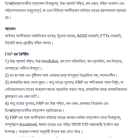
ইলেক্ট্রোম্যাগনেটিক হস্তক্ষেপ বিনামূল্যে, উচ্চ প্রসার্য শক্তি, কম ওজন, শক্তি সংরক্ষণ এবং
পরিবেশগতভাবে বন্ধুত্বপূর্ণ, যা এখন বিভিন্ন অপটিক্যাল ফাইবার তারের ব্যাপকভাবে ব্যবহৃত
হয়।
আবেদন
ফাইবার অপটিক্যাল আউটডোর তারের, ইন্ডোর তারের, ADSS তারগুলি, FTTx তারগুলি,
ইত্যাদি জন্য কেন্দ্রীয় শক্তি সদস্য।
FRP রড বৈশিষ্ট্য
1) উচ্চ প্রসার্য শক্তি, উচ্চ modulus, কম তাপ পরিবাহিতা, কম প্রসারিত, কম বিস্তার,
তাপমাত্রা সেটিংস বিস্তৃত।
2) ঘন ঘন বাজ এবং বৃষ্টিপাত সঙ্গে এলাকার জন্য উপযুক্ত বৈদ্যুতিক শক, সংবেদনশীল।
3) রাসায়নিক জারা থেকে মুক্ত। ধাতু তারের তুলনায়, FRP রড ক্ষতিকারক গ্যাস নির্মূল, যা
নেতিবাচকভাবে তারের সংক্রমণ মানের প্রভাবিত করতে পারে, রাসায়নিক দ্বারা রাসায়নিকভাবে
জন্মগ্রহণ এবং জেল ভর্তি।
4) ধাতু তারের তুলনায়, FRP রড উচ্চ শক্তি, কম ওজন, চমৎকার নিরোধক এবং
ইলেক্ট্রোম্যাগনেটিক হস্তক্ষেপ প্রতিরোধের।
5) FRP রড সঙ্গে অপটিক্যাল ফাইবার তারের আনয়ন বর্তমান হস্তক্ষেপ থেকে বিনামূল্যে,
সম্পূর্ণরূপে insulated, ক্ষমতা তারের এবং শক্তি ইউনিট টাইট কাছাকাছি ইনস্টল করা
উপলব্ধ। সংক্রমণ দক্ষতা অনুযায়ী উন্নত করা যেতে পারে।