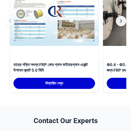
তারের শক্তি সদস্য FRP কোর গ্লাস ফাইবারগ্লাস এজেন্ট
Φ0.4 - Φ5.0 FR
উপাদান ফ্ল্যাট 5.0 মিমি
জন্য FRP রড স্ট্
বিস্তারিত দেখুন
Contact Our Experts