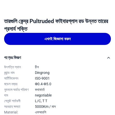
তারগুলি কেন্দ্র Pultruded ফাইবারগ্লাস রড উন্নত তারের
প্রসার্য শক্তি
এখনই জিজ্ঞাসা করুন
পণ্যের বিবরণ
উৎপত্তি স্থান
চীন
ব্র্যান্ড নাম
Dingrong
সার্টিফিকেশন
ISO-9001
মডেল নম্বর
Φ0.4-Φ5.0
ন্যূনতম অর্ডার পরিমাণ
কথাবার্তা
দাম
negotiable
পেমেন্ট শর্তাবলী
L/C, T T
সরবরাহ ক্ষমতা
5000Km / মাস
Material:
এফআরপি