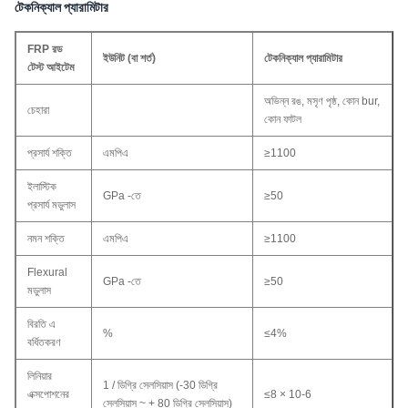
টেকনিক্যাল প্যারামিটার
FRP রড
ইউনিট (বা শর্ত)
টেকনিক্যাল প্যারামিটার
টেস্ট আইটেম
অভিন্ন রঙ, মসৃণ পৃষ্ঠ, কোন bur,
চেহারা
কোন ফাটল
প্রসার্য শক্তি
এমপিএ
≥1100
ইলাস্টিক
GPa -তে
≥50
প্রসার্য মডুলাস
নমন শক্তি
এমপিএ
≥1100
Flexural
GPa -তে
≥50
মডুলাস
বিরতি এ
%
≤4%
বর্ধিতকরণ
লিনিয়ার
1 / ডিগ্রি সেলসিয়াস (-30 ডিগ্রি
এক্সপোশনের
≤8 × 10-6
সেলসিয়াস ~ + 80 ডিগ্রি সেলসিয়াস)