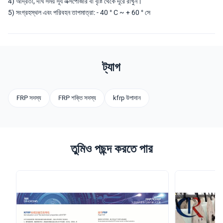
4) আর্দ্রতা, দীর্ঘ সময় সূর্য এক্সপোজার বা বৃষ্টি থেকে দূরে রাখুন।
5) সংগ্রহস্থল এবং পরিবহন তাপমাত্রা: - 40 ° C ~ + 60 ° সে
ট্যাগ
FRP সদস্য
FRP শক্তি সদস্য
kfrp উপাদান
তুমিও পছন্দ করতে পার