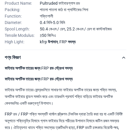
Product Name:
Pultruded ফাইবারগ্লাস রড
Packing:
পাতলা পাতলা কাঠ বা প্লাস্টিকের শিলা
Function:
শক্তিশালী
Diameter:
0.4 মিমি-5.0 মিমি
Spool Length:
50.4 কেএম / রেল, 25.2 কেএম / রেল বা কাস্টমাইজড
Tensile Modulus:
≥50 জিপিএ
High Light:
kfrp উপাদান
,
FRP সদস্য
পণ্য বিবরণ
ফাইবার অপটিক তারের জন্য FRP রড স্ট্রেংথ সদস্য
ফাইবার অপটিক তারের জন্য FRP রড স্ট্রেংথ সদস্য
ফাইবার অপটিক তারের কেন্দ্রগুলিতে সাধারণত ফাইবার অপটিক তারের জন্য শক্তি সদস্য,
অপটিক ফাইবার বান্ডল সমর্থন করে এবং তারগুলি প্রসার্য শক্তি বাড়িয়ে ফাইবার অপটিক
কেবলগুলির একটি গুরুত্বপূর্ণ উপাদান।
FRP রড / FRP শক্তি সদস্যটি থার্মাল পল্ট্রুশন টেকনিক দ্বারা তৈরি করা হয় যা একটি নির্দিষ্ট
অনুপাতে শক্তিবৃদ্ধি হিসাবে গ্লাস ফাইবার দিয়ে শরীরের উপাদান হিসাবে জটিল রজন সমন্বয়
করে। ঐতিহ্যগত ধাতব শক্তি সদস্যের ত্রুটিগুলি ছাড়া, FRP রডটি চমৎকার বিরোধী-ক্ষয়,