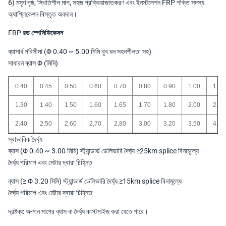
6) মসৃণ পৃষ্ঠ, স্থিতিশীল মাপ, সহজ প্রক্রিয়াজাতকরণ এবং ইনস্টলেশন FRP শক্তি সদস্য
অ্যাপ্লিকেশন বিস্তৃত অবদান।
FRP রড স্পেসিফিকেসন
ব্যাসার্ধ পরিসীমা (Φ 0.40 ~ 5.00 মিমি খুব ঘন সহনশীলতা সহ)
সাধারন ব্যাস Φ (মিমি)
0.40
0.45
0.50
0.60
0.70
0.80
0.90
1.00
1.10
1.30
1.40
1.50
1.60
1.65
1.70
1.80
2.00
2.10
2.40
2.50
2.60
2,70
2,80
3.00
3.20
3.50
4.00
স্বাভাবিক দৈর্ঘ্য
ব্যাস (Φ 0.40 ~ 3.00 মিমি) স্ট্যান্ডার্ড ডেলিভারি দৈর্ঘ্য ≥25km splice বিনামূল্যে
দৈর্ঘ্য পরিমাপ এবং মেটার দ্বারা চিহ্নিত
ব্যাস (≥ Φ 3.20 মিমি) স্ট্যান্ডার্ড ডেলিভারি দৈর্ঘ্য ≥15km splice বিনামূল্যে
দৈর্ঘ্য পরিমাপ এবং মেটার দ্বারা চিহ্নিত
দ্রষ্টব্য: অ-মান মাপের ব্যাস বা দৈর্ঘ্য কাস্টমাইজ করা যেতে পারে।