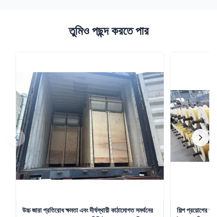
তুমিও পছন্দ করতে পার
উচ্চ জারা প্রতিরোধ ক্ষমতা এবং দীর্ঘস্থায়ী কাঠামোগত সমর্থনের
শিল্প প্রয়োগের জন