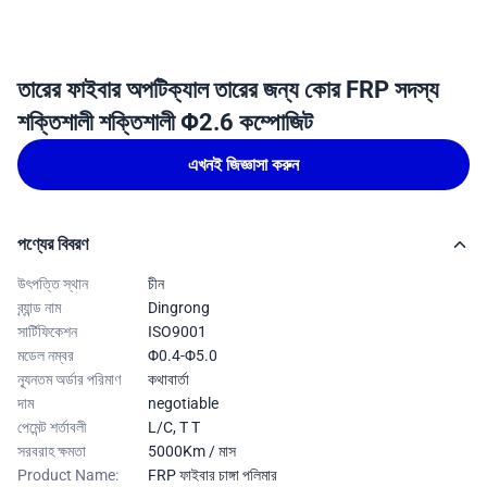
তারের ফাইবার অপটিক্যাল তারের জন্য কোর FRP সদস্য
শক্তিশালী শক্তিশালী Φ2.6 কম্পোজিট
এখনই জিজ্ঞাসা করুন
পণ্যের বিবরণ
উৎপত্তি স্থান
চীন
ব্র্যান্ড নাম
Dingrong
সার্টিফিকেশন
ISO9001
মডেল নম্বর
Φ0.4-Φ5.0
ন্যূনতম অর্ডার পরিমাণ
কথাবার্তা
দাম
negotiable
পেমেন্ট শর্তাবলী
L/C, T T
সরবরাহ ক্ষমতা
5000Km / মাস
Product Name:
FRP ফাইবার চাঙ্গা পলিমার