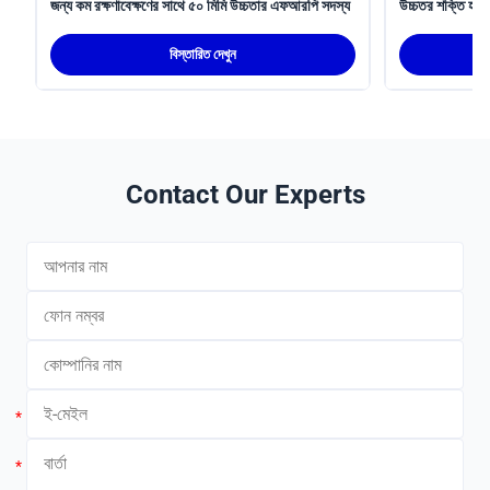
জন্য কম রক্ষণাবেক্ষণের সাথে ৫০ মিমি উচ্চতার এফআরপি সদস্য
উচ্চতর শক্তি হালক
সম্পন্ন FRP সদস
বিস্তারিত দেখুন
Contact Our Experts
*
*