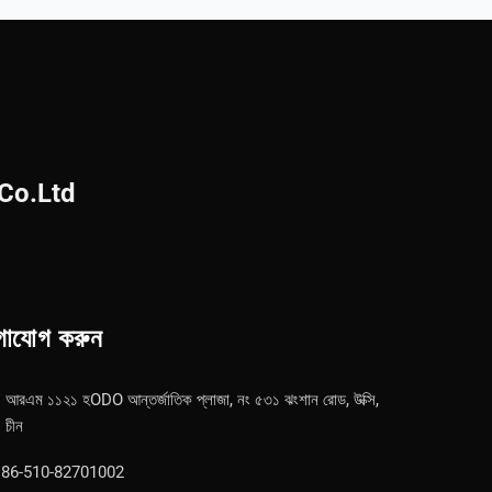
Co.Ltd
গাযোগ করুন
আরএম ১১২১ হODO আন্তর্জাতিক প্লাজা, নং ৫৩১ ঝংশান রোড, উক্সি,
চীন
86-510-82701002