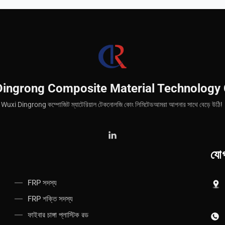
Dingrong Composite Material Technology 
Wuxi Dingrong কম্পোজিট ম্যাটেরিয়াল টেকনোলজি কোং লিমিটেডআমরা আপনার সাথে বেড়ে উঠি!
যো
FRP সদস্য
FRP শক্তি সদস্য
ফাইবার চাঙ্গা প্লাস্টিক রড