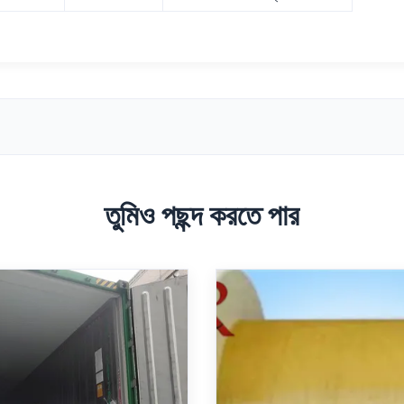
তুমিও পছন্দ করতে পার
র্ধ 0.5mm-7.0mm ফাইবার
উচ্চ কার্যকারিতা Frp রড ব্যাস
্লাস্টিকের রড উচ্চ প্রসার্য শক্তি
7.0mm দৈর্ঘ্য 50km/
শিল্পের জন্য