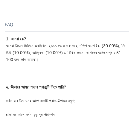
FAQ
1. আমরা কে?
আমরা চীনের জিলিনে অবস্থিত, ২০১০ থেকে শুরু করে, দক্ষিণ আমেরিকা (30.00%), মিড 
ইস্ট (10.00%), আফ্রিকা (10.00%) এ বিক্রি করুন।আমাদের অফিসে প্রায় 51-
100 জন লোক রয়েছে।
২. কীভাবে আমরা মানের গ্যারান্টি দিতে পারি?
সর্বদা ভর উত্পাদনের আগে একটি প্রাক-উত্পাদন নমুনা;
চালানের আগে সর্বদা চূড়ান্ত পরিদর্শন;