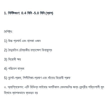
1. নির্দিষ্টকরণ: 0.4 মিমি -5.0 মিমি (ব্যাস)
বৈশিষ্ট্য:
1) উচ্চ প্রসার্য এবং হালকা ওজন
2) বৈদ্যুতিন চৌম্বকীয় হস্তক্ষেপ বিনামূল্যে
3) বিরোধী ক্ষয়
4) পরিবেশ বান্ধব
5) বুলেট-প্রুফ, পিপীলিকা-প্রমাণ এবং দাঁতের বিরোধী প্রুফ
৩. অ্যাপ্লিকেশন: এটি বিভিন্ন ফাইবার অপটিকাল কেবলগুলির জন্য কেন্দ্রীয় শক্তিশালী মূল
হিসাবে ব্যাপকভাবে ব্যবহৃত হয়