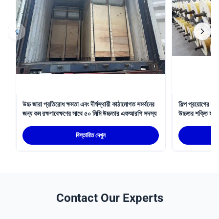
উচ্চ জারা প্রতিরোধ ক্ষমতা এবং দীর্ঘস্থায়ী কাঠামোগত সমর্থনের
শিল্প প্রয়োগের জন
জন্য কম রক্ষণাবেক্ষণের সাথে ৫০ মিমি উচ্চতার এফআরপি সদস্য
উচ্চতর শক্তি হালক
সম্পন্ন FRP সদস
বিস্তারিত দেখুন
Contact Our Experts