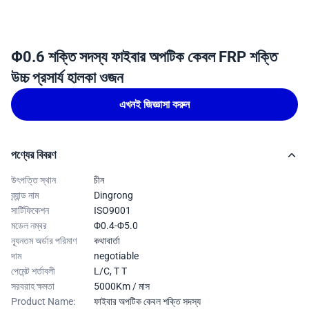
Φ0.6 শক্তি সদস্য ফাইবার অপটিক কেবল FRP শক্তি
উচ্চ প্রসার্য হালকা ওজন
এখনই জিজ্ঞাসা করুন
পণ্যের বিবরণ
উৎপত্তি স্থান
চীন
ব্র্যান্ড নাম
Dingrong
সার্টিফিকেশন
ISO9001
মডেল নম্বর
Φ0.4-Φ5.0
ন্যূনতম অর্ডার পরিমাণ
কথাবার্তা
দাম
negotiable
পেমেন্ট শর্তাবলী
L/C, T T
সরবরাহ ক্ষমতা
5000Km / মাস
Product Name:
ফাইবার অপটিক কেবল শক্তি সদস্য