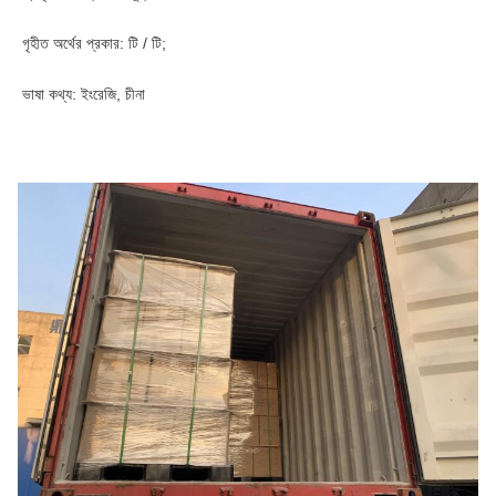
গৃহীত অর্থের প্রকার: টি / টি;
ভাষা কথ্য: ইংরেজি, চীনা