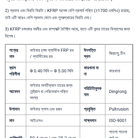
2) প্রভাব এবং বিরতি বিরতি। KFRP অনেক বেশি প্রসার্য শক্তি (≥1700 এমপিএ) রয়েছে,
তাই এটি আরও বেশি প্রভাব ফেলে এবং পুনরুদ্ধারের বিরতি দেয়।
3) KFRP চমৎকার নমনীয় এবং কম্প্যাক্ট বৈশিষ্ট্য আছে, যাতে এটি অন্দর তারের বিন্যাসের জন্য
বিশেষ।
পণ্যের
ফাইবার চাঙ্গা প্লাস্টিক FRP রড
উৎপত্তি
জিয়াংসু, চীন
নাম
/ প্লাস্টিকের রড
স্থল
ব্যাস
কারখানা বা
Φ 0.40 মিমি ~ Φ 5.00 মিমি
কারখানা
পরিসীমা
না
ফাইবার অপটিক্যাল তারের জন্য
পরিচিতিমুলক
আবেদন
সেন্ট্রাল বা পেরিফেরাল শক্তি
Dingrong
নাম
সদস্য
উপাদান
ফাইবার গ্লাস এবং রজন
প্রযুক্তি
Pultrusion
মান
আইএসও
সাক্ষ্যদান
ISO-9001
পাতলা পাতলা