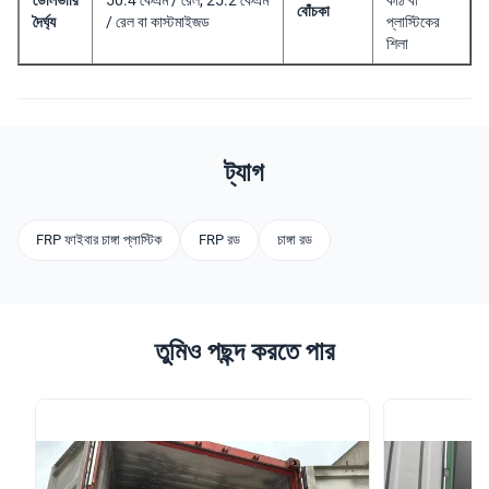
ডেলিভারি
50.4 কেএম / রেল, 25.2 কেএম
কাঠ বা
বোঁচকা
দৈর্ঘ্য
/ রেল বা কাস্টমাইজড
প্লাস্টিকের
শিলা
ট্যাগ
FRP ফাইবার চাঙ্গা প্লাস্টিক
FRP রড
চাঙ্গা রড
তুমিও পছন্দ করতে পার