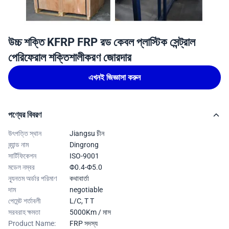
উচ্চ শক্তি KFRP FRP রড কেবল প্লাস্টিক সেন্ট্রাল
পেরিফেরাল শক্তিশালীকরণ জোরদার
এখনই জিজ্ঞাসা করুন
পণ্যের বিবরণ
উৎপত্তি স্থান
Jiangsu চীন
ব্র্যান্ড নাম
Dingrong
সার্টিফিকেশন
ISO-9001
মডেল নম্বর
Φ0.4-Φ5.0
ন্যূনতম অর্ডার পরিমাণ
কথাবার্তা
দাম
negotiable
পেমেন্ট শর্তাবলী
L/C, T T
সরবরাহ ক্ষমতা
5000Km / মাস
Product Name:
FRP সদস্য