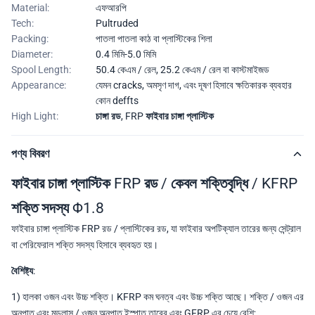
Material:
এফআরপি
Tech:
Pultruded
Packing:
পাতলা পাতলা কাঠ বা প্লাস্টিকের শিলা
Diameter:
0.4 মিমি-5.0 মিমি
Spool Length:
50.4 কেএম / রেল, 25.2 কেএম / রেল বা কাস্টমাইজড
Appearance:
যেমন cracks, অমসৃণ দাগ, এবং দূষণ হিসাবে ক্ষতিকারক ব্যবহার
কোন deffts
High Light:
চাঙ্গা রড
,
FRP ফাইবার চাঙ্গা প্লাস্টিক
পণ্য বিবরণ
ফাইবার চাঙ্গা প্লাস্টিক FRP রড / কেবল শক্তিবৃদ্ধি / KFRP
শক্তি সদস্য Φ1.8
ফাইবার চাঙ্গা প্লাস্টিক FRP রড / প্লাস্টিকের রড, যা ফাইবার অপটিক্যাল তারের জন্য সেন্ট্রাল
বা পেরিফেরাল শক্তি সদস্য হিসাবে ব্যবহৃত হয়।
বৈশিষ্ট্য:
1) হালকা ওজন এবং উচ্চ শক্তি। KFRP কম ঘনত্ব এবং উচ্চ শক্তি আছে। শক্তি / ওজন এর
অনুপাত এবং মডুলাস / ওজন অনুপাত ইস্পাত তারের এবং GFRP এর চেয়ে বেশি;